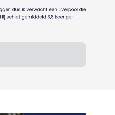
gger’ dus ik verwacht een Liverpool die
Hij schiet gemiddeld 3,8 keer per