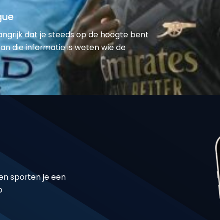
gue
langrijk dat je steeds op de hoogte bent
an die informatie is weten wie de
en sporten je een
p