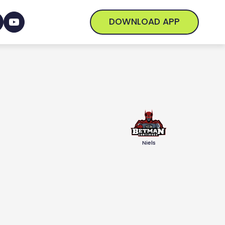
DOWNLOAD APP
Niels