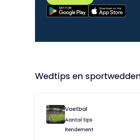
Wedtips en sportwedden
Voetbal
Aantal tips
Rendement