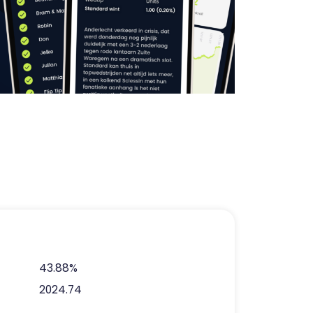
43.88%
2024.74