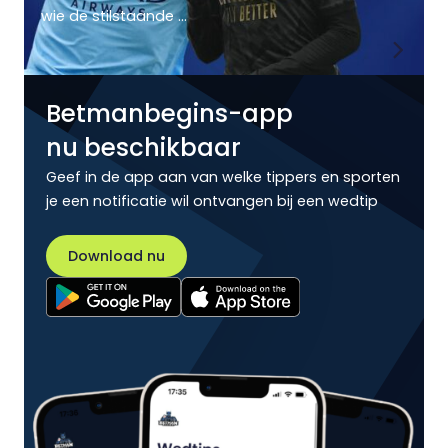
wie de stilstaande ...
Betmanbegins-app
nu beschikbaar
Geef in de app aan van welke tippers en sporten
je een notificatie wil ontvangen bij een wedtip
Download nu