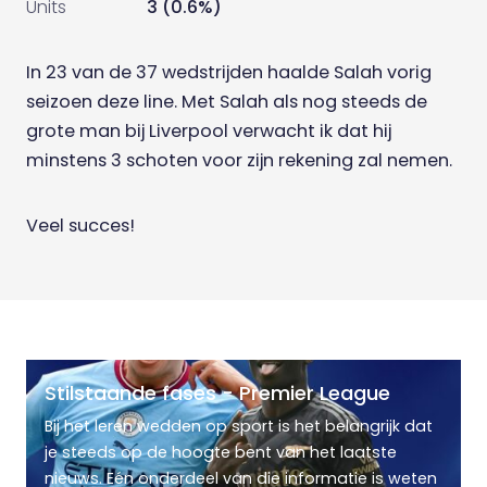
Units
3 (0.6%)
In 23 van de 37 wedstrijden haalde Salah vorig
seizoen deze line. Met Salah als nog steeds de
grote man bij Liverpool verwacht ik dat hij
minstens 3 schoten voor zijn rekening zal nemen.
Veel succes!
Stilstaande fases - Premier League
Bij het leren wedden op sport is het belangrijk dat
je steeds op de hoogte bent van het laatste
nieuws. Eén onderdeel van die informatie is weten