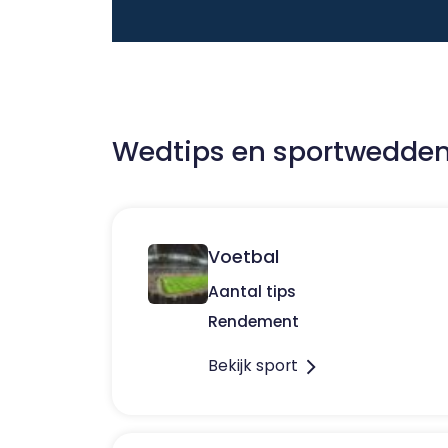
Wedtips en sportwedden
Voetbal
Aantal tips
Rendement
Bekijk sport