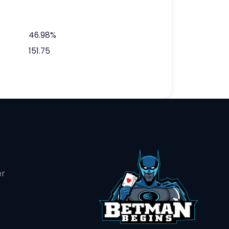
46.98%
151.75
er