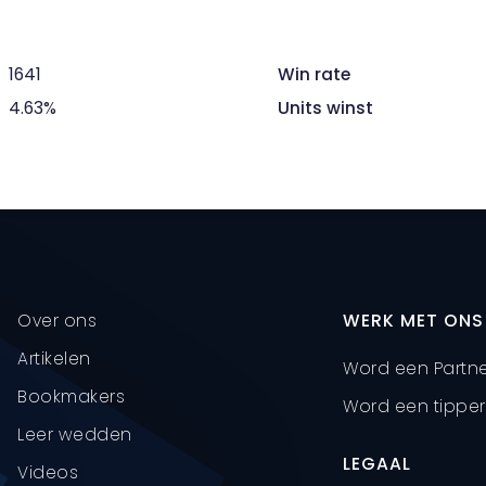
1641
Win rate
4.63%
Units winst
Over ons
WERK MET ONS
Artikelen
Word een Partn
Bookmakers
Word een tipper
Leer wedden
LEGAAL
Videos