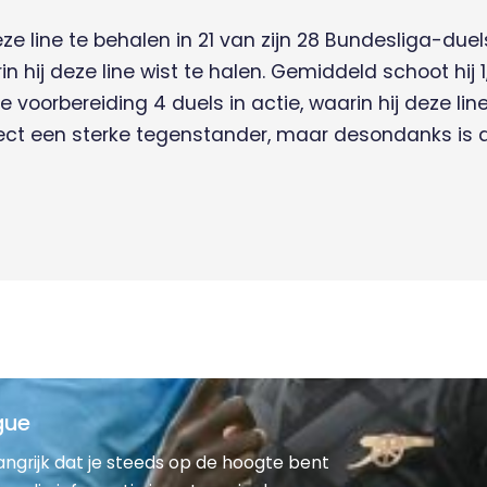
 line te behalen in 21 van zijn 28 Bundesliga-duels
rin hij deze line wist te halen. Gemiddeld schoot hij 
de voorbereiding 4 duels in actie, waarin hij deze lin
irect een sterke tegenstander, maar desondanks is 
gue
langrijk dat je steeds op de hoogte bent