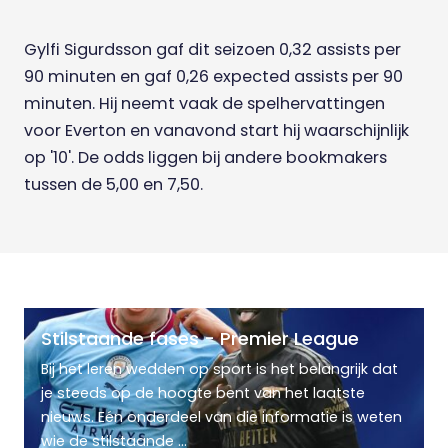
Gylfi Sigurdsson gaf dit seizoen 0,32 assists per
90 minuten en gaf 0,26 expected assists per 90
minuten. Hij neemt vaak de spelhervattingen
voor Everton en vanavond start hij waarschijnlijk
op '10'. De odds liggen bij andere bookmakers
tussen de 5,00 en 7,50.
Stilstaande fases - Premier League
Bij het leren wedden op sport is het belangrijk dat
je steeds op de hoogte bent van het laatste
nieuws. Eén onderdeel van die informatie is weten
wie de stilstaande ...