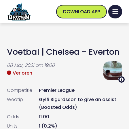
DOWNLOAD APP
Voetbal
|
Chelsea - Everton
08 Mar, 2021
om
19:00
Verloren
Competitie
Premier League
Wedtip
Gylfi Sigurdsson to give an assist
(Boosted Odds)
Odds
11.00
Units
1 (0.2%)