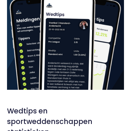
Wedtips en
sportweddenschappen