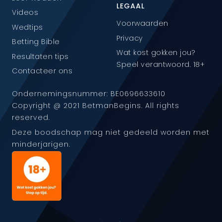
LEGAAL
Videos
Voorwaarden
Wedtips
Privacy
Betting Bible
Wat kost gokken jou?
Resultaten tips
Speel verantwoord. 18+
Contacteer ons
Ondernemingsnummer: BE0696633610
Copyright @ 2021 BetmanBegins. All rights
reserved.
Deze boodschap mag niet gedeeld worden met
minderjarigen.