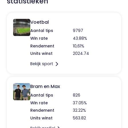
statistieken
Voetbal
Aantal tips
9797
Win rate
43.88%
Rendement
10,61%
Units winst
2024.74
Bekijk sport
Bram en Max
Aantal tips
826
Win rate
37.05%
Rendement
32.22%
Units winst
563.82