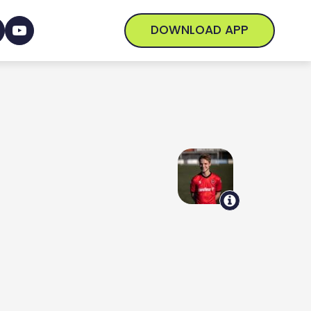
DOWNLOAD APP