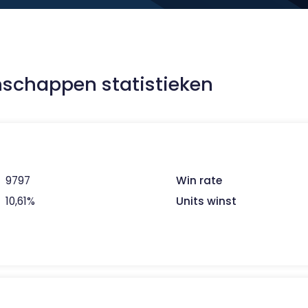
schappen statistieken
9797
Win rate
10,61%
Units winst