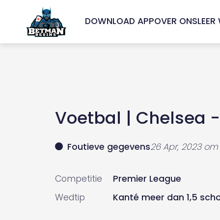
DOWNLOAD APP
OVER ONS
LEER
Voetbal
|
Chelsea -
Foutieve gegevens
26 Apr, 2023
o
Competitie
Premier League
Wedtip
Kanté meer dan 1,5 sch