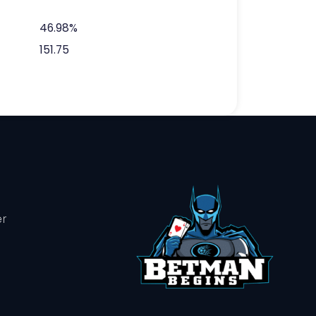
46.98%
151.75
er