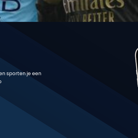
en sporten je een
p