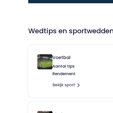
Wedtips en sportwedden
Voetbal
Aantal tips
Rendement
Bekijk sport