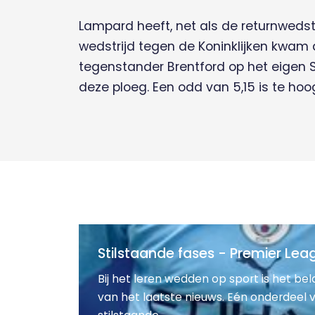
Lampard heeft, net als de returnwedst
wedstrijd tegen de Koninklijken kwam 
tegenstander Brentford op het eigen S
deze ploeg. Een odd van 5,15 is te h
Stilstaande fases - Premier Lea
Bij het leren wedden op sport is het be
van het laatste nieuws. Eén onderdeel v