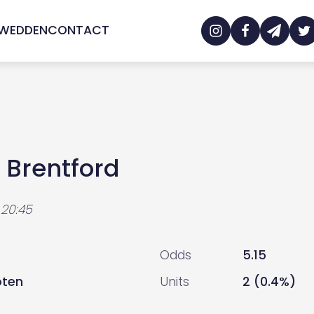
 WEDDEN
CONTACT
 Brentford
m
20:45
Odds
5.15
oten
Units
2 (0.4%)