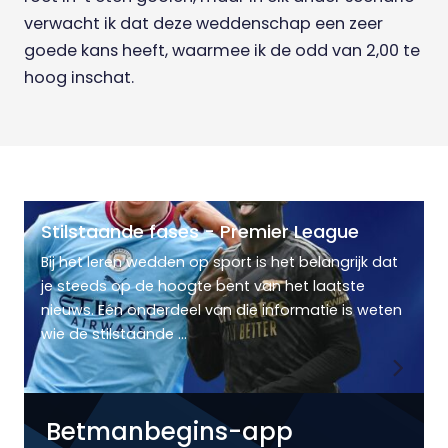
verwacht ik dat deze weddenschap een zeer
goede kans heeft, waarmee ik de odd van 2,00 te
hoog inschat.
Stilstaande fases - Premier League
Bij het leren wedden op sport is het belangrijk dat
je steeds op de hoogte bent van het laatste
nieuws. Eén onderdeel van die informatie is weten
wie de stilstaande ...
Betmanbegins-app