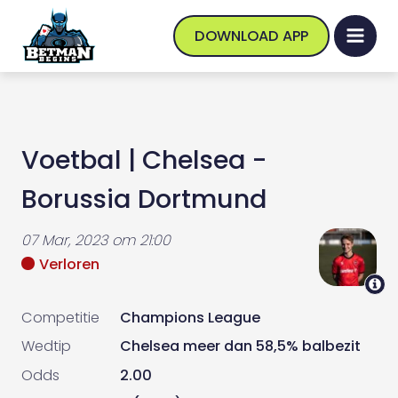
DOWNLOAD APP
Voetbal
|
Chelsea -
Borussia Dortmund
07 Mar, 2023
om
21:00
Verloren
Competitie
Champions League
Wedtip
Chelsea meer dan 58,5% balbezit
Odds
2.00