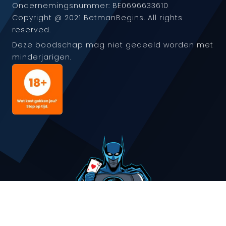
Ondernemingsnummer: BE0696633610
Copyright @ 2021 BetmanBegins. All rights
reserved.
Deze boodschap mag niet gedeeld worden met
minderjarigen.