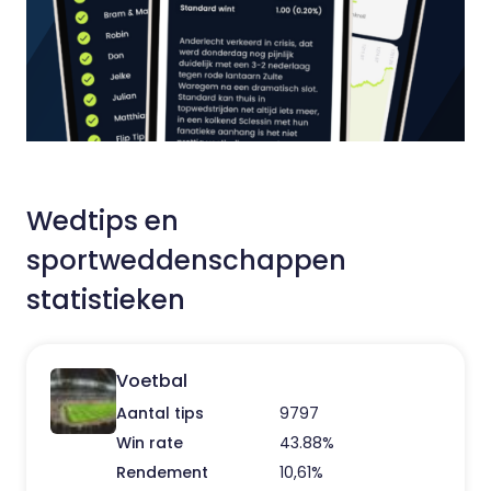
Wedtips en
sportweddenschappen
statistieken
Voetbal
Aantal tips
9797
Win rate
43.88%
Rendement
10,61%