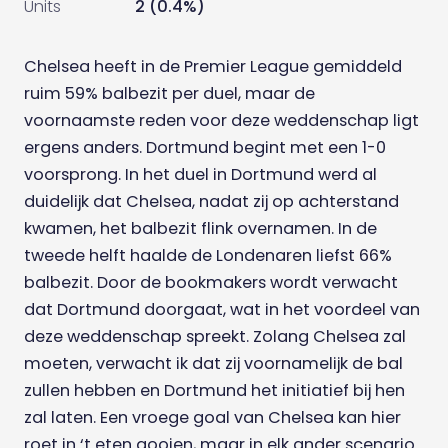
Units
2 (0.4%)
Chelsea heeft in de Premier League gemiddeld
ruim 59% balbezit per duel, maar de
voornaamste reden voor deze weddenschap ligt
ergens anders. Dortmund begint met een 1-0
voorsprong. In het duel in Dortmund werd al
duidelijk dat Chelsea, nadat zij op achterstand
kwamen, het balbezit flink overnamen. In de
tweede helft haalde de Londenaren liefst 66%
balbezit. Door de bookmakers wordt verwacht
dat Dortmund doorgaat, wat in het voordeel van
deze weddenschap spreekt. Zolang Chelsea zal
moeten, verwacht ik dat zij voornamelijk de bal
zullen hebben en Dortmund het initiatief bij hen
zal laten. Een vroege goal van Chelsea kan hier
roet in ‘t eten gooien, maar in elk ander scenario