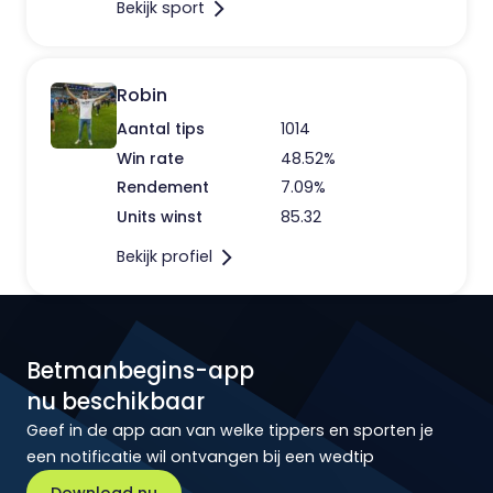
Bekijk sport
Robin
Aantal tips
1014
Win rate
48.52%
Rendement
7.09%
Units winst
85.32
Bekijk profiel
Betmanbegins-app
nu beschikbaar
Geef in de app aan van welke tippers en sporten je
een notificatie wil ontvangen bij een wedtip