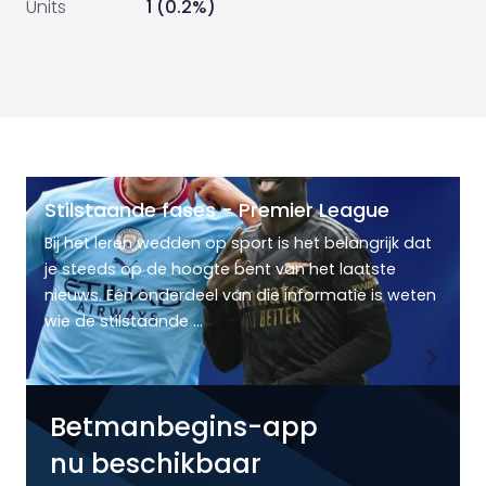
Units
1 (0.2%)
Stilstaande fases - Premier League
Bij het leren wedden op sport is het belangrijk dat
je steeds op de hoogte bent van het laatste
nieuws. Eén onderdeel van die informatie is weten
wie de stilstaande ...
Betmanbegins-app
nu beschikbaar