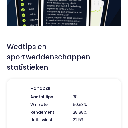
Wedtips en
sportweddenschappen
statistieken
Handbal
Aantal tips
38
Win rate
60.53%
Rendement
28,88%
Units winst
22.53