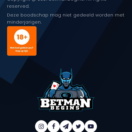
reserved.
Deze boodschap mag niet gedeeld worden met
minderjarigen.