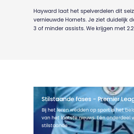
Hayward laat het spelverdelen dit seiz
vernieuwde Hornets. Je ziet duidelijk da
3 of minder assists. We krijgen met 2.
Stilstaande fases - Premier Lea
Bij het leren wedden op sport is het be
van het laatste nieuws. Eén onderdeel v
stilstaande ...