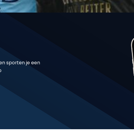
en sporten je een
p