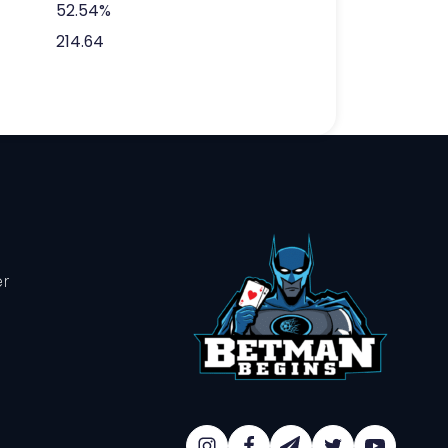
52.54%
214.64
er