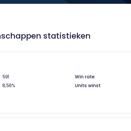
schappen statistieken
591
Win rate
8,56%
Units winst