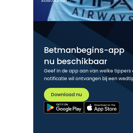
stilstaande ...
Betmanbegins-app
nu beschikbaar
Geef in de app aan van welke tippers 
notificatie wil ontvangen bij een wedti
Download nu