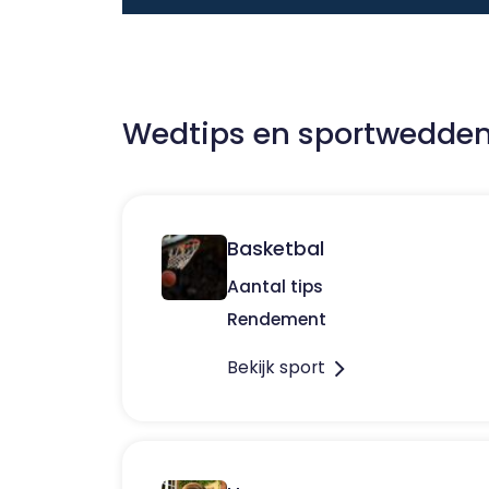
Wedtips en sportwedden
Basketbal
Aantal tips
Rendement
Bekijk sport