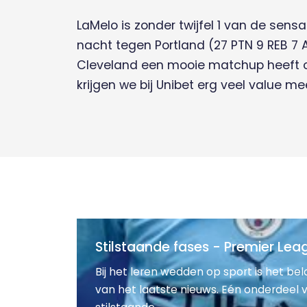
LaMelo is zonder twijfel 1 van de sensa
nacht tegen Portland (27 PTN 9 REB 7 A
Cleveland een mooie matchup heeft om
krijgen we bij Unibet erg veel value m
Stilstaande fases - Premier Lea
Bij het leren wedden op sport is het be
van het laatste nieuws. Eén onderdeel v