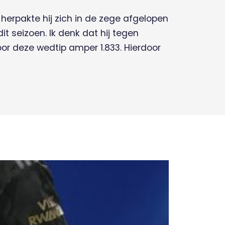
 herpakte hij zich in de zege afgelopen
t seizoen. Ik denk dat hij tegen
r deze wedtip amper 1.833. Hierdoor