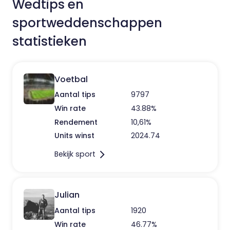
Wedtips en
sportweddenschappen
statistieken
Voetbal
Aantal tips
9797
Win rate
43.88%
Rendement
10,61%
Units winst
2024.74
Bekijk sport
Julian
Aantal tips
1920
Win rate
46.77%