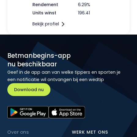
Rendement
6.29%
Units winst
196.41
Bekijk profiel
Betmanbegins-app
nu beschikbaar
Geef in de app aan van welke tippers en sporten je
een notificatie wil ontvangen bij een wedtip
Download nu
Over ons
WERK MET ONS