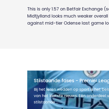
This is only 1.57 on Betfair Exchange (
Midtjylland looks much weaker overall 
against mid-tier Odense last game los
Stilstaande fases - Premier Lea
Bij het leren wedden op sport is het be
van het laatste nieuws. Eén onderdeel v
stilstaande ...