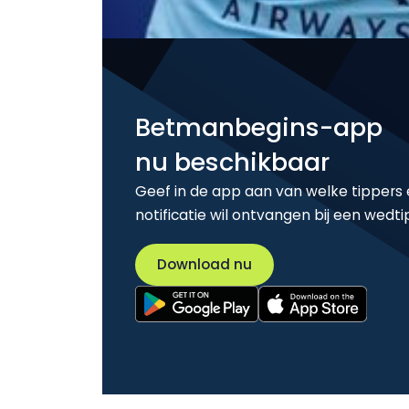
Betmanbegins-app
nu beschikbaar
Geef in de app aan van welke tippers 
notificatie wil ontvangen bij een wedti
Download nu