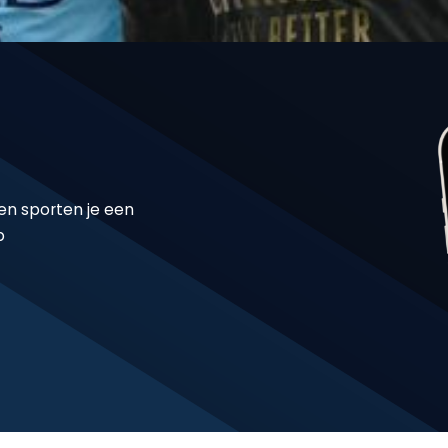
en sporten je een
p