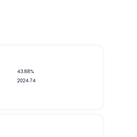
43.88%
2024.74