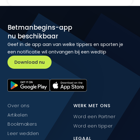
Betmanbegins-app
nu beschikbaar
Geef in de app aan van welke tippers en sporten je
een notificatie wil ontvangen bij een wedtip
Download nu
Over ons
WERK MET ONS
Artikelen
Word een Partner
Bookmakers
Word een tipper
Leer wedden
LEGAAL