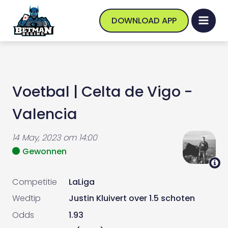
DOWNLOAD APP
Voetbal
|
Celta de Vigo -
Valencia
14 May, 2023
om
14:00
Gewonnen
Competitie
LaLiga
Wedtip
Justin Kluivert over 1.5 schoten
Odds
1.93