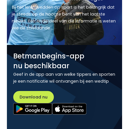
Bij het leren wedden op sport is het belangrijk dat
je steeds op de hoogte bent van het laatste
nieuws. Eén onderdeel van die informatie is weten
wie de stilstaande ...
Betmanbegins-app
nu beschikbaar
Geef in de app aan van welke tippers en sporten
je een notificatie wil ontvangen bij een wedtip
Download nu