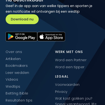
Geef in de app aan van welke tippers en sporten je
een notificatie wil ontvangen bij een wedtip
Download nu
Over ons
WERK MET ONS
Artikelen
Word een Partner
Bookmakers
Word een tipper
Leer wedden
LEGAAL
Videos
Voorwaarden
Wedtips
Privacy
Betting Bible
Wat kost gokken jou?
Resultaten tips
Speel verantwoord. 18+