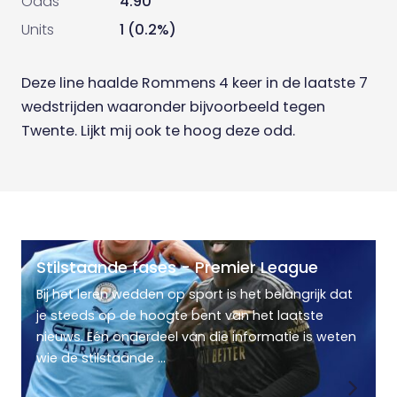
Odds
4.90
Units
1 (0.2%)
Deze line haalde Rommens 4 keer in de laatste 7
wedstrijden waaronder bijvoorbeeld tegen
Twente. Lijkt mij ook te hoog deze odd.
Stilstaande fases - Premier League
Bij het leren wedden op sport is het belangrijk dat
je steeds op de hoogte bent van het laatste
nieuws. Eén onderdeel van die informatie is weten
wie de stilstaande ...