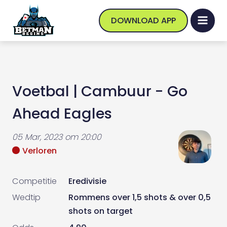
DOWNLOAD APP
Voetbal
|
Cambuur - Go
Ahead Eagles
05 Mar, 2023
om
20:00
Verloren
Competitie
Eredivisie
Wedtip
Rommens over 1,5 shots & over 0,5
shots on target