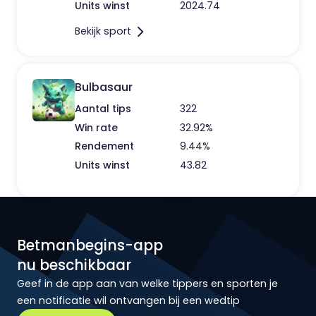
Units winst
2024.74
Bekijk sport
Bulbasaur
Aantal tips
322
Win rate
32.92%
Rendement
9.44%
Units winst
43.82
Betmanbegins-app
nu beschikbaar
Geef in de app aan van welke tippers en sporten je
een notificatie wil ontvangen bij een wedtip