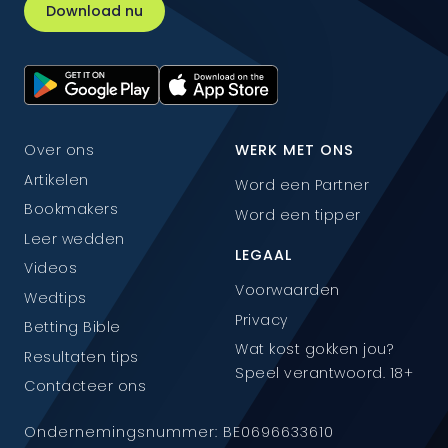
Download nu
Over ons
WERK MET ONS
Artikelen
Word een Partner
Bookmakers
Word een tipper
Leer wedden
LEGAAL
Videos
Voorwaarden
Wedtips
Privacy
Betting Bible
Wat kost gokken jou?
Resultaten tips
Speel verantwoord. 18+
Contacteer ons
Ondernemingsnummer: BE0696633610