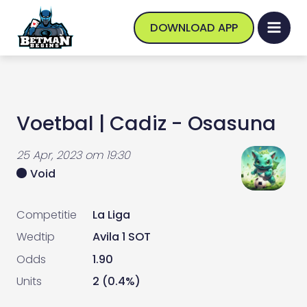
DOWNLOAD APP
Voetbal
|
Cadiz - Osasuna
25 Apr, 2023
om
19:30
Void
Competitie
La Liga
Wedtip
Avila 1 SOT
Odds
1.90
Units
2 (0.4%)