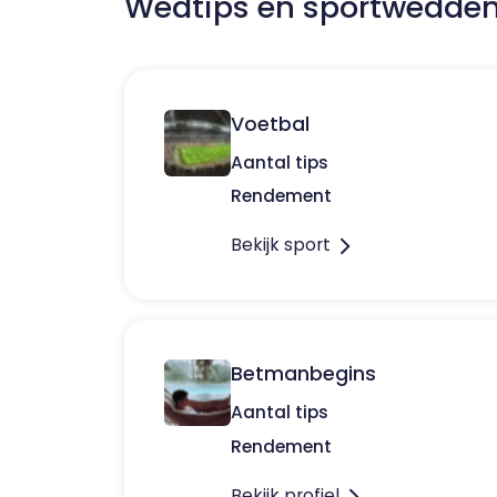
Wedtips en sportwedden
Voetbal
Aantal tips
Rendement
Bekijk sport
Betmanbegins
Aantal tips
Rendement
Bekijk profiel