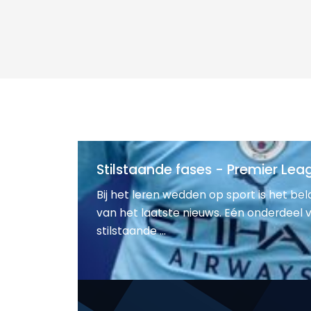
Stilstaande fases - Premier Lea
Bij het leren wedden op sport is het be
van het laatste nieuws. Eén onderdeel v
stilstaande ...