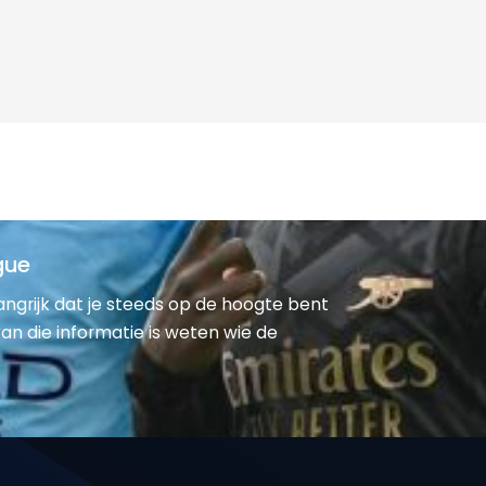
gue
langrijk dat je steeds op de hoogte bent
an die informatie is weten wie de