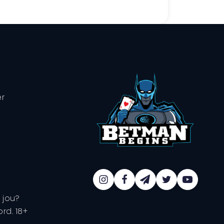
er
 jou?
rd. 18+