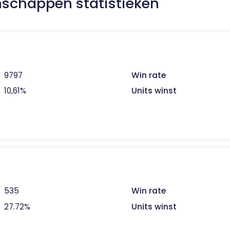
schappen statistieken
9797
Win rate
10,61%
Units winst
535
Win rate
27.72%
Units winst