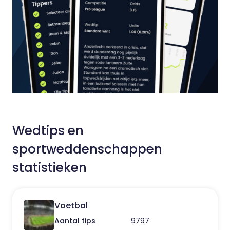
Wedtips en
sportweddenschappen
statistieken
Voetbal
Aantal tips
9797