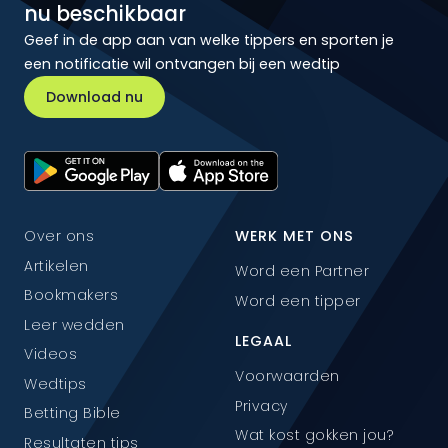
nu beschikbaar
Geef in de app aan van welke tippers en sporten je
een notificatie wil ontvangen bij een wedtip
Download nu
Over ons
WERK MET ONS
Artikelen
Word een Partner
Bookmakers
Word een tipper
Leer wedden
LEGAAL
Videos
Voorwaarden
Wedtips
Privacy
Betting Bible
Wat kost gokken jou?
Resultaten tips