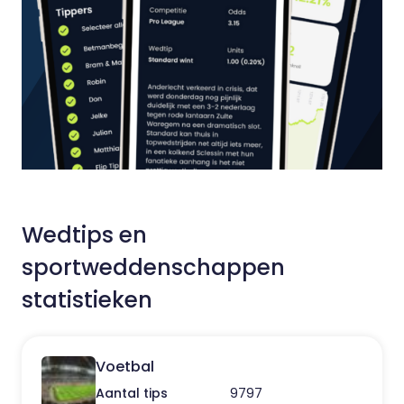
Wedtips en
sportweddenschappen
statistieken
Voetbal
Aantal tips
9797