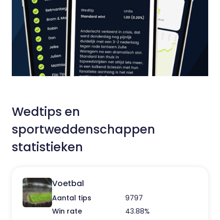
Wedtips en
sportweddenschappen
statistieken
Voetbal
Aantal tips
9797
Win rate
43.88%