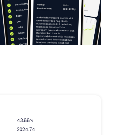
43.88%
2024.74