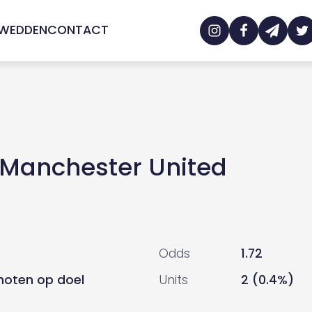
 WEDDEN
CONTACT
 Manchester United
Odds
1.72
hoten op doel
Units
2 (0.4%)