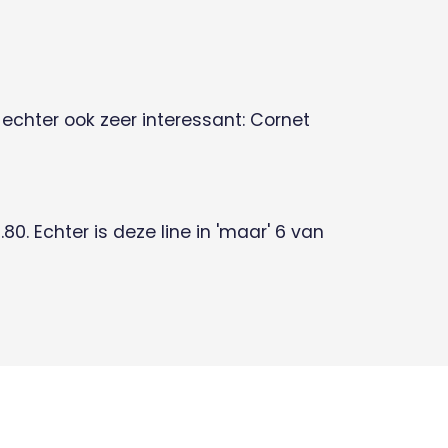
n echter ook zeer interessant: Cornet
.80. Echter is deze line in 'maar' 6 van