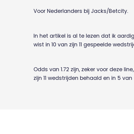
Voor Nederlanders bij Jacks/Betcity.
In het artikel is al te lezen dat ik aa
wist in 10 van zijn 11 gespeelde wedstr
Odds van 1.72 zijn, zeker voor deze line
zijn 11 wedstrijden behaald en in 5 van 