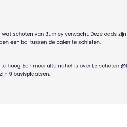
rdig wat schoten van Burnley verwacht. Deze odds zij
ijden een bal tussen de palen te schieten.
, te hoog. Een mooi alternatief is over 1,5 schoten @1
zijn 9 basisplaatsen.