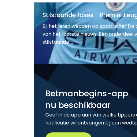
Stilstaande fases - Premier Lea
Bij het leren wedden op sport is het be
van het laatste nieuws. Eén onderdeel v
stilstaande ...
Betmanbegins-app
nu beschikbaar
Geef in de app aan van welke tippers 
notificatie wil ontvangen bij een wedti