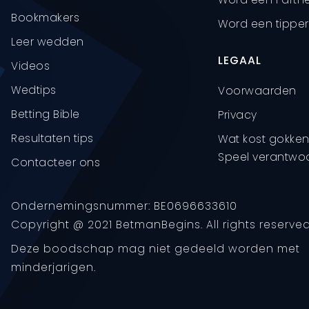
Bookmakers
Word een tipper
Leer wedden
LEGAAL
Videos
Wedtips
Voorwaarden
Betting Bible
Privacy
Resultaten tips
Wat kost gokken
Speel verantwoo
Contacteer ons
Ondernemingsnummer: BE0696633610
Copyright @ 2021 BetmanBegins. All rights reserved
Deze boodschap mag niet gedeeld worden met
minderjarigen.