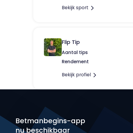
Bekijk sport
Flip Tip
Aantal tips
Rendement
Bekijk profiel
Betmanbegins-app
nu beschikbaar