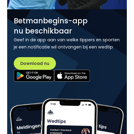
Betmanbegins-app
nu beschikbaar
Geef in de app aan van welke tippers en sporten
je een notificatie wil ontvangen bij een wedtip
Download nu