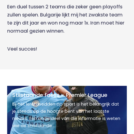
Een duel tussen 2 teams die zeker geen playoffs
zullen spelen. Bulgarije lijkt mij het zwakste team
te zijn dit jaar en won nog maar 1x. Iran moet hier
normaal gezien winnen.
Veel succes!
Stilstaande fases - Premier League
Bij het leren wedden op sport is het belangrijk dat
je steeds op de hoogte bent van het laatste
nieuws. Eén onderdeel van die informatie is weten
wie de stilstaande ...