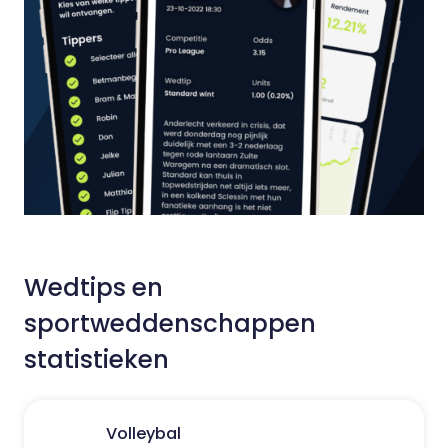
Wedtips en
sportweddenschappen
statistieken
Volleybal