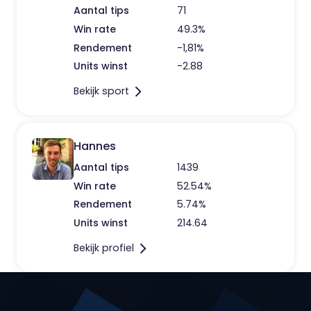
Aantal tips
71
Win rate
49.3%
Rendement
-1,81%
Units winst
-2.88
Bekijk sport
Hannes
Aantal tips
1439
Win rate
52.54%
Rendement
5.74%
Units winst
214.64
Bekijk profiel