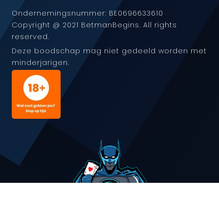
Ondernemingsnummer: BE0696633610
Copyright @ 2021 BetmanBegins. All rights
reserved.
Deze boodschap mag niet gedeeld worden met
minderjarigen.