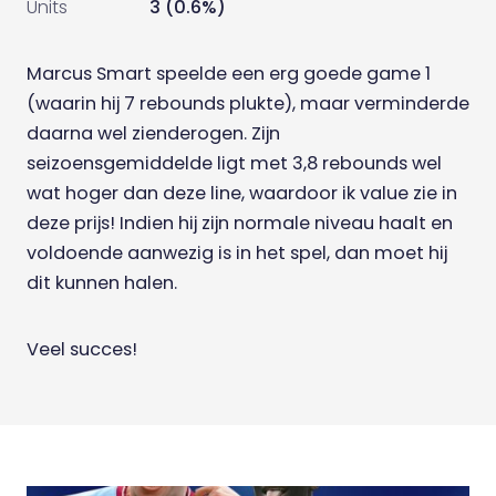
Units
3 (0.6%)
Marcus Smart speelde een erg goede game 1
(waarin hij 7 rebounds plukte), maar verminderde
daarna wel zienderogen. Zijn
seizoensgemiddelde ligt met 3,8 rebounds wel
wat hoger dan deze line, waardoor ik value zie in
deze prijs! Indien hij zijn normale niveau haalt en
voldoende aanwezig is in het spel, dan moet hij
dit kunnen halen.
Veel succes!