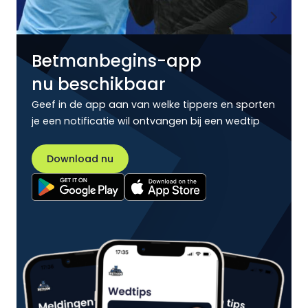
Betmanbegins-app
nu beschikbaar
Geef in de app aan van welke tippers en sporten
je een notificatie wil ontvangen bij een wedtip
Download nu