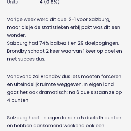
Units
4 (0.8%)
Vorige week werd dit duel 2-1 voor Salzburg,
maar als je de statistieken erbij pakt was dit een
wonder.
Salzburg had 74% balbezit en 29 doelpogingen.
Brondby schoot 2 keer waarvan 1 keer op doel en
met succes dus.
Vanavond zal Brondby dus iets moeten forceren
en uiteindelijk ruimte weggeven. In eigen land
gaat het ook dramatisch; na 6 duels staan ze op
4 punten.
Salzburg heeft in eigen land na 5 duels 15 punten
en hebben aankomend weekend ook een