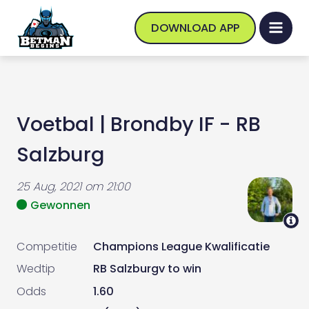
DOWNLOAD APP
Voetbal
|
Brondby IF - RB
Salzburg
25 Aug, 2021
om
21:00
Gewonnen
Competitie
Champions League Kwalificatie
Wedtip
RB Salzburgv to win
Odds
1.60