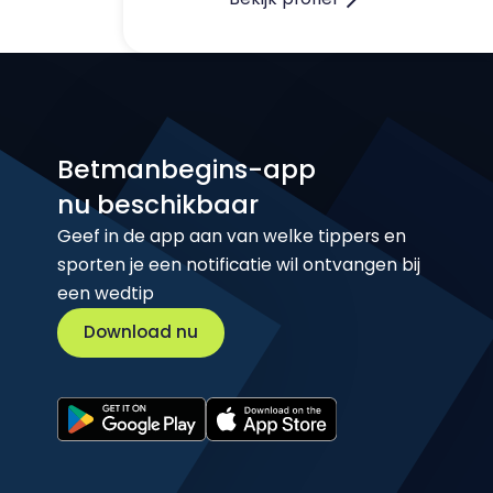
Betmanbegins-app
nu beschikbaar
Geef in de app aan van welke tippers en
sporten je een notificatie wil ontvangen bij
een wedtip
Download nu