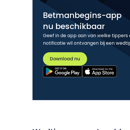
Betmanbegins-app
nu beschikbaar
Geef in de app aan van welke tippers 
notificatie wil ontvangen bij een wedti
Download nu