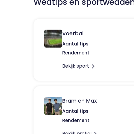
Wedtips en sportwedden
Voetbal
Aantal tips
Rendement
Bekijk sport
Bram en Max
Aantal tips
Rendement
Bekijk profiel