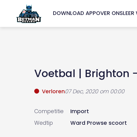
DOWNLOAD APP
OVER ONS
LEER
Voetbal
|
Brighton
Verloren
07 Dec, 2020
om
00:00
Competitie
Import
Wedtip
Ward Prowse scoort