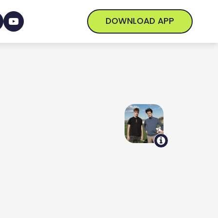
DOWNLOAD APP