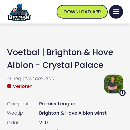
DOWNLOAD APP
Voetbal
|
Brighton & Hove
Albion - Crystal Palace
14 Jan, 2022
om
21:00
Verloren
Competitie
Premier League
Wedtip
Brighton & Hove Albion winst
Odds
2.10