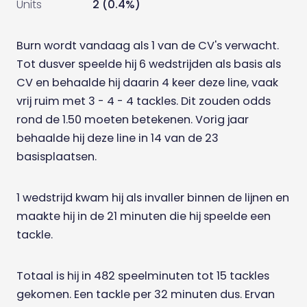
Units
2 (0.4%)
Burn wordt vandaag als 1 van de CV's verwacht.
Tot dusver speelde hij 6 wedstrijden als basis als
CV en behaalde hij daarin 4 keer deze line, vaak
vrij ruim met 3 - 4 - 4 tackles. Dit zouden odds
rond de 1.50 moeten betekenen. Vorig jaar
behaalde hij deze line in 14 van de 23
basisplaatsen.
1 wedstrijd kwam hij als invaller binnen de lijnen en
maakte hij in de 21 minuten die hij speelde een
tackle.
Totaal is hij in 482 speelminuten tot 15 tackles
gekomen. Een tackle per 32 minuten dus. Ervan