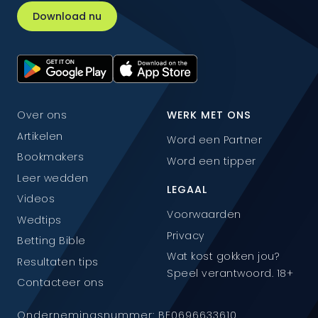
Download nu
Over ons
WERK MET ONS
Artikelen
Word een Partner
Bookmakers
Word een tipper
Leer wedden
LEGAAL
Videos
Voorwaarden
Wedtips
Privacy
Betting Bible
Wat kost gokken jou?
Resultaten tips
Speel verantwoord. 18+
Contacteer ons
Ondernemingsnummer: BE0696633610