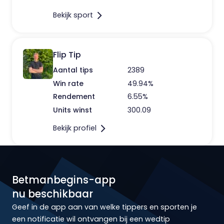
Bekijk sport
Flip Tip
Aantal tips
2389
Win rate
49.94%
Rendement
6.55%
Units winst
300.09
Bekijk profiel
Betmanbegins-app
nu beschikbaar
Geef in de app aan van welke tippers en sporten je
een notificatie wil ontvangen bij een wedtip