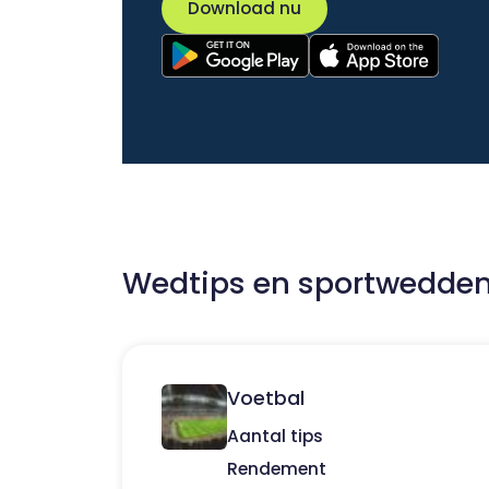
Download nu
Wedtips en sportwedden
Voetbal
Aantal tips
Rendement