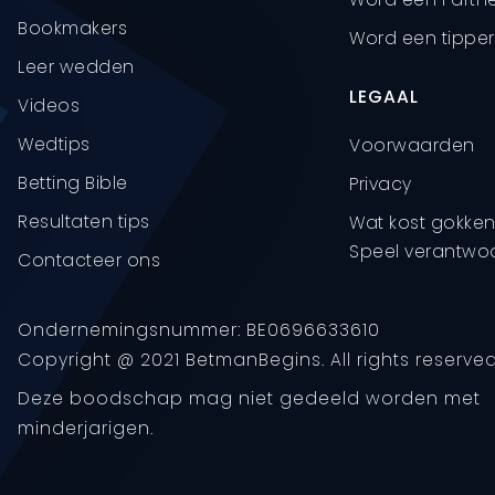
Bookmakers
Word een tipper
Leer wedden
LEGAAL
Videos
Wedtips
Voorwaarden
Betting Bible
Privacy
Resultaten tips
Wat kost gokken
Speel verantwoo
Contacteer ons
Ondernemingsnummer: BE0696633610
Copyright @ 2021 BetmanBegins. All rights reserved
Deze boodschap mag niet gedeeld worden met
minderjarigen.