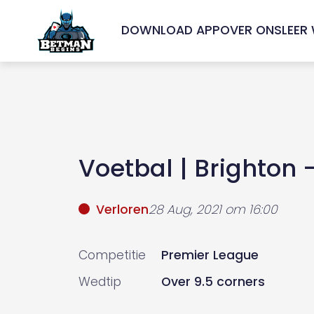
DOWNLOAD APP
OVER ONS
LEER
Voetbal
|
Brighton 
Verloren
28 Aug, 2021
om
16:00
Competitie
Premier League
Wedtip
Over 9.5 corners