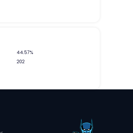
44.57%
202
er