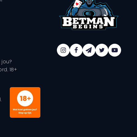
 jou?
rd. 18+
.