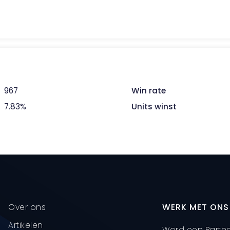
967
Win rate
7.83%
Units winst
Over ons
WERK MET ONS
Artikelen
Word een Partn