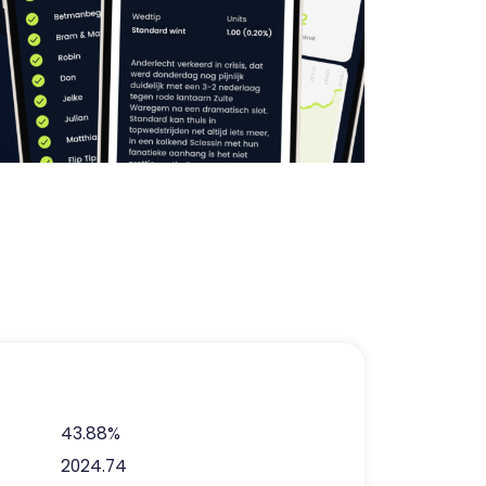
43.88%
2024.74