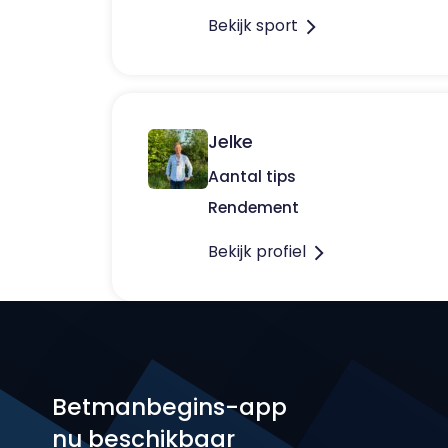
Bekijk sport
Jelke
Aantal tips
Rendement
Bekijk profiel
Betmanbegins-app
nu beschikbaar