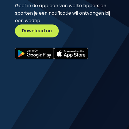
Geef in de app aan van welke tippers en
sporten je een notificatie wil ontvangen bij
een wedtip
Download nu