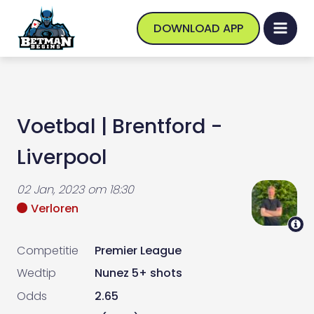
DOWNLOAD APP
Voetbal
|
Brentford -
Liverpool
02 Jan, 2023
om
18:30
Verloren
Competitie
Premier League
Wedtip
Nunez 5+ shots
Odds
2.65