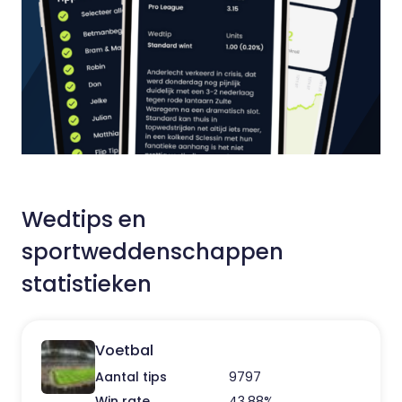
Wedtips en
sportweddenschappen
statistieken
Voetbal
Aantal tips
9797
Win rate
43.88%