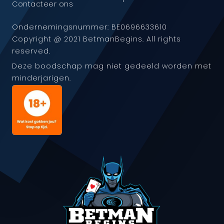
Contacteer ons
Ondernemingsnummer: BE0696633610
Copyright @ 2021 BetmanBegins. All rights
reserved.
Deze boodschap mag niet gedeeld worden met
minderjarigen.