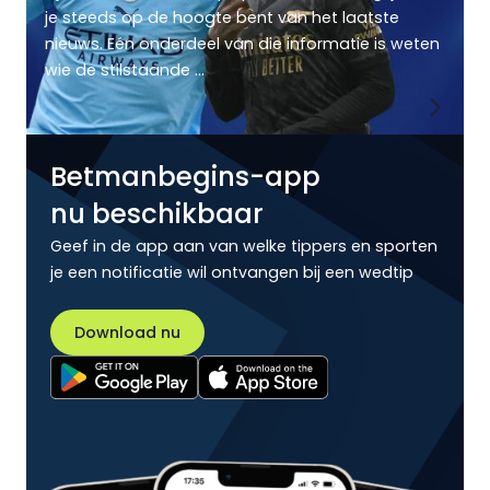
je steeds op de hoogte bent van het laatste
nieuws. Eén onderdeel van die informatie is weten
wie de stilstaande ...
Betmanbegins-app
nu beschikbaar
Geef in de app aan van welke tippers en sporten
je een notificatie wil ontvangen bij een wedtip
Download nu