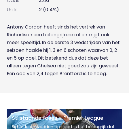
Odds
2.40
Units
2 (0.4%)
Antony Gordon heeft sinds het vertrek van
Richarlison een belangrijkere rol en krijgt ook
meer speeltijd. In de eerste 3 wedstrijden van het
seizoen haalde hij 1, 3 en 6 schoten waarvan 0, 2
en 5 op doel. Dit betekend dus dat deze bet
alleen tegen Chelsea niet goed zou zijn geweest.
Een odd van 2,4 tegen Brentford is te hoog.
Stilstaande fases - Premier League
Bij het leren wedden op sport is het belangrijk dat