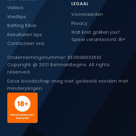
LEGAAL
Videos
Voorwaarden
Wedtips
Privacy
Betting Bible
Wat kost gokken jou?
Resultaten tips
Speel verantwoord. 18+
Contacteer ons
Ondernemingsnummer: BE0696633610
Copyright @ 2021 BetmanBegins. All rights
reserved.
Deze boodschap mag niet gedeeld worden met
minderjarigen.