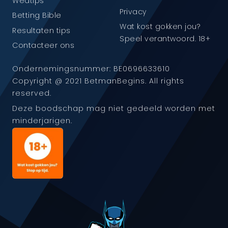
Wedtips
Privacy
Betting Bible
Wat kost gokken jou?
Resultaten tips
Speel verantwoord. 18+
Contacteer ons
Ondernemingsnummer: BE0696633610
Copyright @ 2021 BetmanBegins. All rights
reserved.
Deze boodschap mag niet gedeeld worden met
minderjarigen.