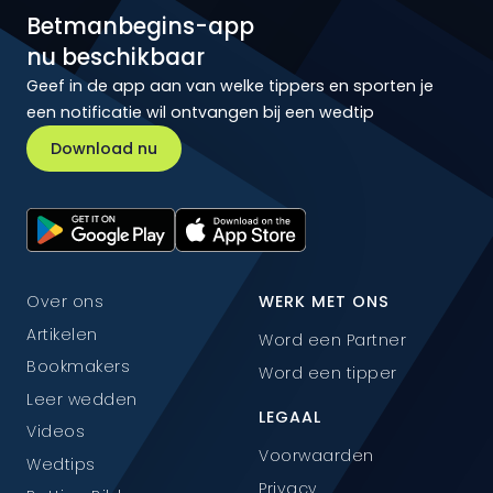
Betmanbegins-app
nu beschikbaar
Geef in de app aan van welke tippers en sporten je
een notificatie wil ontvangen bij een wedtip
Download nu
Over ons
WERK MET ONS
Artikelen
Word een Partner
Bookmakers
Word een tipper
Leer wedden
LEGAAL
Videos
Voorwaarden
Wedtips
Privacy