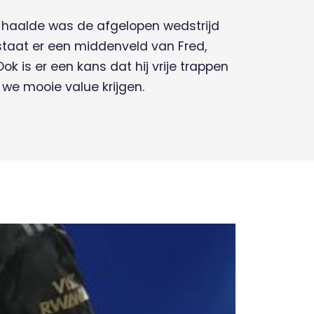
et haalde was de afgelopen wedstrijd
 staat er een middenveld van Fred,
k is er een kans dat hij vrije trappen
we mooie value krijgen.