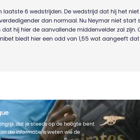
 laatste 6 wedstrijden. De wedstrijd dat hij het ni
uk verdedigender dan normaal. Nu Neymar niet start
 hij hier de aanvallende middenvelder zal zijn. Oo
ibet biedt hier een odd van 1,55 wat aangeeft dat 
gue
langrijk dat je steeds op de hoogte bent
an die informatie is weten wie de