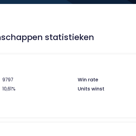
schappen statistieken
9797
Win rate
10,61%
Units winst