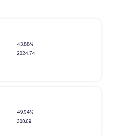
43.88%
2024.74
49.94%
300.09