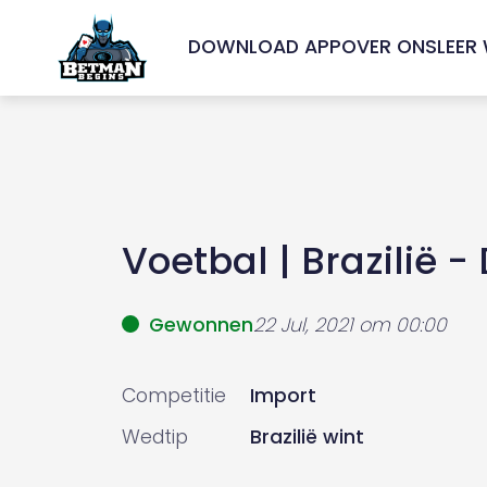
DOWNLOAD APP
OVER ONS
LEER
Voetbal
|
Brazilië -
Gewonnen
22 Jul, 2021
om
00:00
Competitie
Import
Wedtip
Brazilië wint