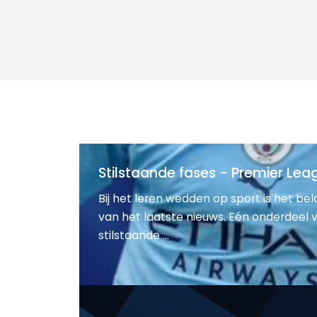
Stilstaande fases - Premier Lea
Bij het leren wedden op sport is het be
van het laatste nieuws. Eén onderdeel v
stilstaande ...