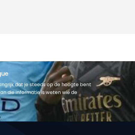
gue
langrijk dat je steeds op de hoogte bent
an die informatie is weten wie de