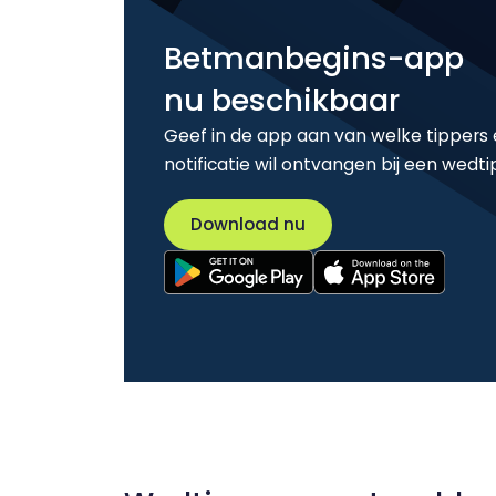
Betmanbegins-app
nu beschikbaar
Geef in de app aan van welke tippers 
notificatie wil ontvangen bij een wedti
Download nu