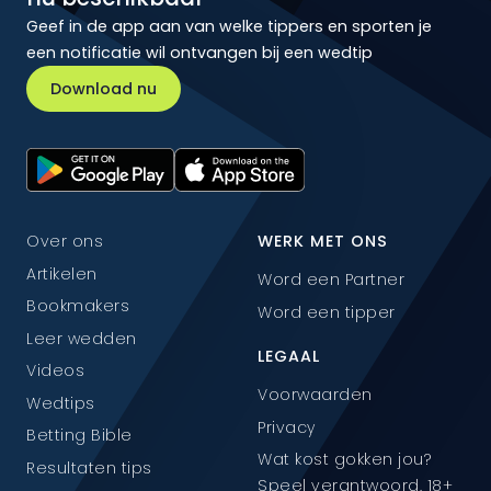
Geef in de app aan van welke tippers en sporten je
een notificatie wil ontvangen bij een wedtip
Download nu
Over ons
WERK MET ONS
Artikelen
Word een Partner
Bookmakers
Word een tipper
Leer wedden
LEGAAL
Videos
Voorwaarden
Wedtips
Privacy
Betting Bible
Wat kost gokken jou?
Resultaten tips
Speel verantwoord. 18+