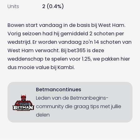
Units
2 (0.4%)
Bowen start vandaag in de basis bij West Ham.
Vorig seizoen had hij gemiddeld 2 schoten per
wedstrijd. Er worden vandaag zo'n 14 schoten van
West Ham verwacht. Bij bet365 is deze
weddenschap te spelen voor 1.25, we pakken hier
dus mooie value bij Kambi.
Betmancontinues
Leden van de Betmanbegins-
community die graag tips met jullie
delen