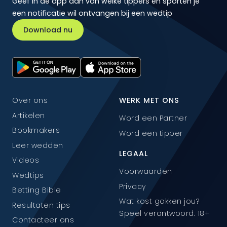
Geef in de app aan van welke tippers en sporten je
een notificatie wil ontvangen bij een wedtip
Download nu
Over ons
WERK MET ONS
Artikelen
Word een Partner
Bookmakers
Word een tipper
Leer wedden
LEGAAL
Videos
Voorwaarden
Wedtips
Privacy
Betting Bible
Wat kost gokken jou?
Resultaten tips
Speel verantwoord. 18+
Contacteer ons