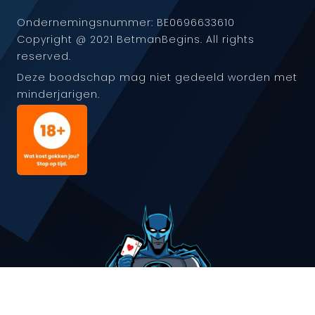
Ondernemingsnummer: BE0696633610
Copyright @ 2021 BetmanBegins. All rights
reserved.
Deze boodschap mag niet gedeeld worden met
minderjarigen.