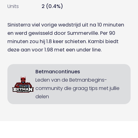
Units
2 (0.4%)
Sinisterra viel vorige wedstrijd uit na 10 minuten
en werd gewisseld door Summerville. Per 90
minuten zou hij 1.8 keer schieten. Kambi biedt
deze aan voor 1.98 met een under line.
Betmancontinues
Leden van de Betmanbegins-
community die graag tips met jullie
delen