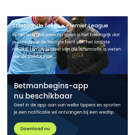
Stilstaande fases - Premier League
Bij het leren wedden op sport is het belangrijk dat
je steeds op de hoogte bent van het laatste
nieuws. Eén onderdeel van die informatie is weten
wie de stilstaande ...
Betmanbegins-app
nu beschikbaar
Geef in de app aan van welke tippers en sporten
je een notificatie wil ontvangen bij een wedtip
Download nu