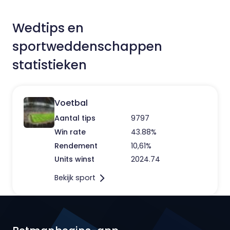
Wedtips en
sportweddenschappen
statistieken
Voetbal
Aantal tips
9797
Win rate
43.88%
Rendement
10,61%
Units winst
2024.74
Bekijk sport