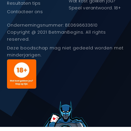
Wat kost gokken jou?
Resultaten tips
Speel verantwoord. 18+
Contacteer ons
Ondernemingsnummer: BE0696633610
Copyright @ 2021 BetmanBegins. All rights
reserved.
Deze boodschap mag niet gedeeld worden met
minderjarigen.