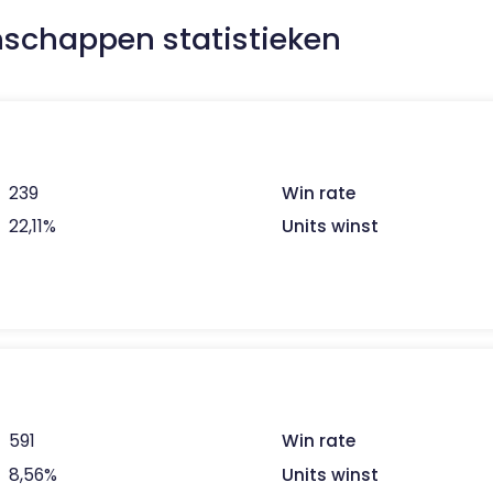
schappen statistieken
239
Win rate
22,11%
Units winst
591
Win rate
8,56%
Units winst