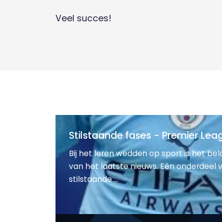
Veel succes!
Stilstaande fases - Premier Lea
Bij het leren wedden op sport is het be
van het laatste nieuws. Eén onderdeel v
stilstaande ...