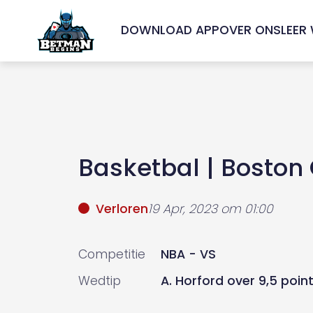
DOWNLOAD APP
OVER ONS
LEER
Basketbal
|
Boston 
Verloren
19 Apr, 2023
om
01:00
Competitie
NBA - VS
Wedtip
A. Horford over 9,5 poin