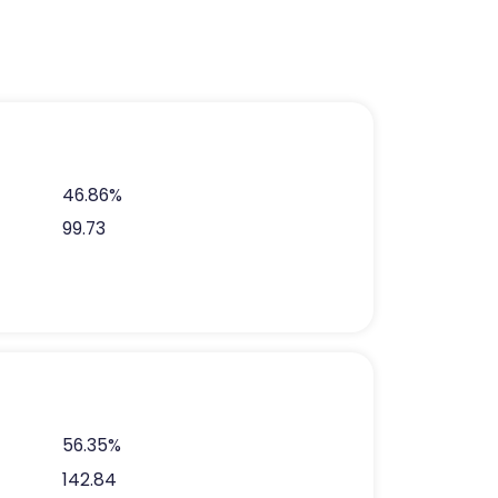
46.86%
99.73
56.35%
142.84