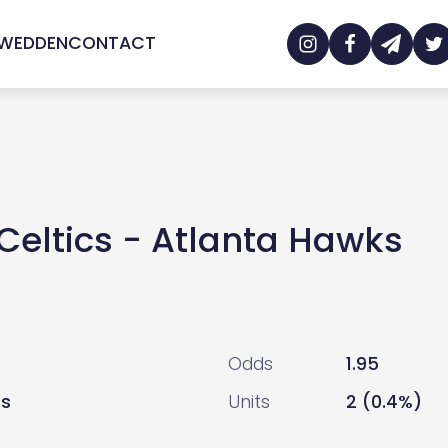
 WEDDEN
CONTACT
Celtics - Atlanta Hawks
Odds
1.95
ts
Units
2 (0.4%)