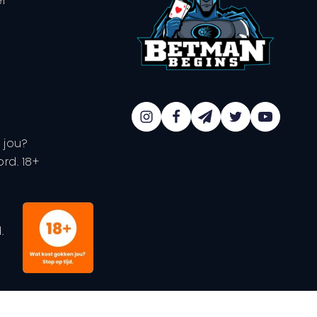
er
 jou?
rd. 18+
.