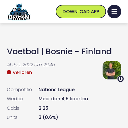
DOWNLOAD APP
Voetbal
|
Bosnie - Finland
14 Jun, 2022
om
20:45
Verloren
Competitie
Nations League
Wedtip
Meer dan 4,5 kaarten
Odds
2.25
Units
3 (0.6%)