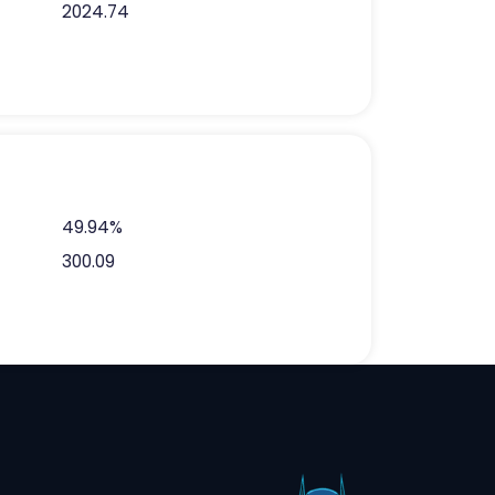
2024.74
49.94%
300.09