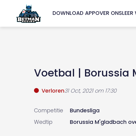
DOWNLOAD APP
OVER ONS
LEER
Voetbal
|
Borussia 
Verloren
31 Oct, 2021
om
17:30
Competitie
Bundesliga
Wedtip
Borussia M'gladbach ove