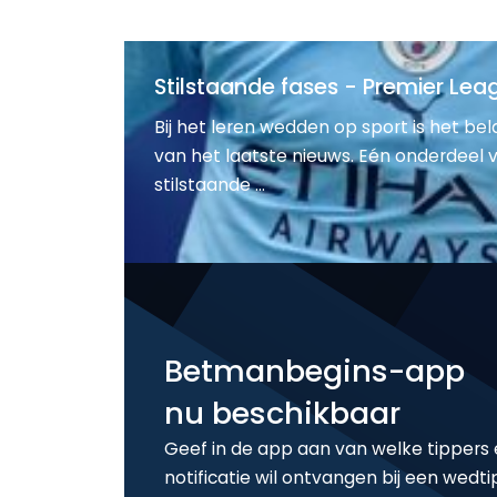
Stilstaande fases - Premier Lea
Bij het leren wedden op sport is het be
van het laatste nieuws. Eén onderdeel v
stilstaande ...
Betmanbegins-app
nu beschikbaar
Geef in de app aan van welke tippers 
notificatie wil ontvangen bij een wedti