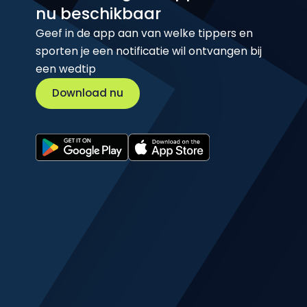
nu beschikbaar
Geef in de app aan van welke tippers en
sporten je een notificatie wil ontvangen bij
een wedtip
Download nu