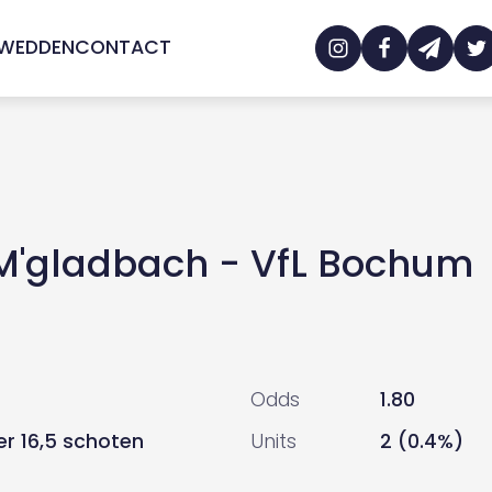
 WEDDEN
CONTACT
M'gladbach - VfL Bochum
Odds
1.80
r 16,5 schoten
Units
2 (0.4%)