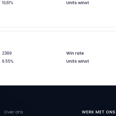
10,61%
Units winst
2389
Win rate
6.55%
Units winst
Over ons
WERK MET ONS