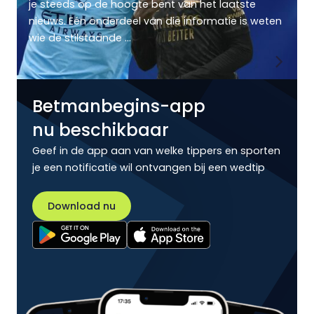
je steeds op de hoogte bent van het laatste
nieuws. Eén onderdeel van die informatie is weten
wie de stilstaande ...
Betmanbegins-app
nu beschikbaar
Geef in de app aan van welke tippers en sporten
je een notificatie wil ontvangen bij een wedtip
Download nu