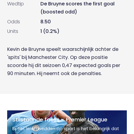
Wedtip
De Bruyne scores the first goal
(boosted odd)
Odds
8.50
Units
1 (0.2%)
Kevin de Bruyne speelt waarschijnlijk achter de
'spits' bij Manchester City. Op deze positie
scoorde hij dit seizoen 0,47 expected goals per
90 minuten. Hij neemt ook de penalties.
Stilstaande fases - Premier League
Bij het leren wedden op sport is het belangrijk dat