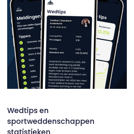
Wedtips en
sportweddenschappen
statistieken