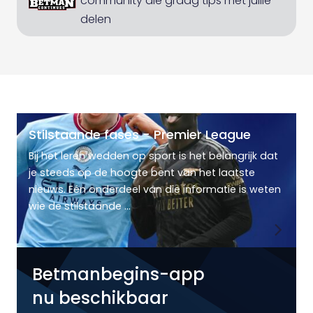
community die graag tips met jullie
delen
Stilstaande fases - Premier League
Bij het leren wedden op sport is het belangrijk dat
je steeds op de hoogte bent van het laatste
nieuws. Eén onderdeel van die informatie is weten
wie de stilstaande ...
Betmanbegins-app
nu beschikbaar