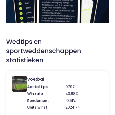
Wedtips en
sportweddenschappen
statistieken
Voetbal
Aantal tips
9797
Win rate
43.88%
Rendement
10,61%
Units winst
2024.74