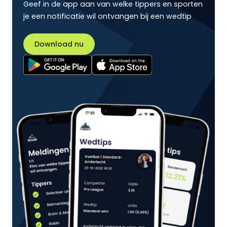
Geef in de app aan van welke tippers en sporten
je een notificatie wil ontvangen bij een wedtip
Download nu