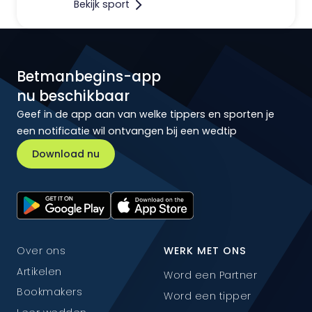
Bekijk sport
Betmanbegins-app
nu beschikbaar
Geef in de app aan van welke tippers en sporten je
een notificatie wil ontvangen bij een wedtip
Download nu
Over ons
WERK MET ONS
Artikelen
Word een Partner
Bookmakers
Word een tipper