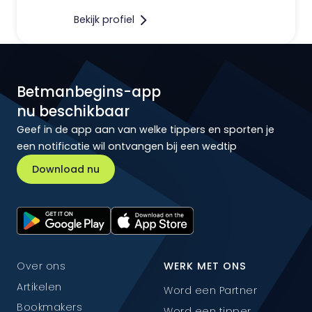
Bekijk profiel
Betmanbegins-app
nu beschikbaar
Geef in de app aan van welke tippers en sporten je
een notificatie wil ontvangen bij een wedtip
Download nu
Over ons
WERK MET ONS
Artikelen
Word een Partner
Bookmakers
Word een tipper