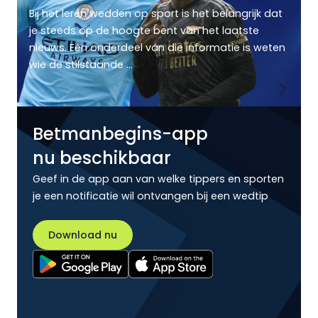
Bij het leren wedden op sport is het belangrijk dat
je steeds op de hoogte bent van het laatste
nieuws. Eén onderdeel van die informatie is weten
wie de stilstaande ...
Betmanbegins-app
nu beschikbaar
Geef in de app aan van welke tippers en sporten
je een notificatie wil ontvangen bij een wedtip
Download nu