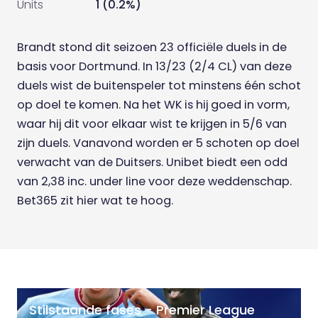
Units
1 (0.2%)
Brandt stond dit seizoen 23 officiële duels in de
basis voor Dortmund. In 13/23 (2/4 CL) van deze
duels wist de buitenspeler tot minstens één schot
op doel te komen. Na het WK is hij goed in vorm,
waar hij dit voor elkaar wist te krijgen in 5/6 van
zijn duels. Vanavond worden er 5 schoten op doel
verwacht van de Duitsers. Unibet biedt een odd
van 2,38 inc. under line voor deze weddenschap.
Bet365 zit hier wat te hoog.
Stilstaande fases - Premier League