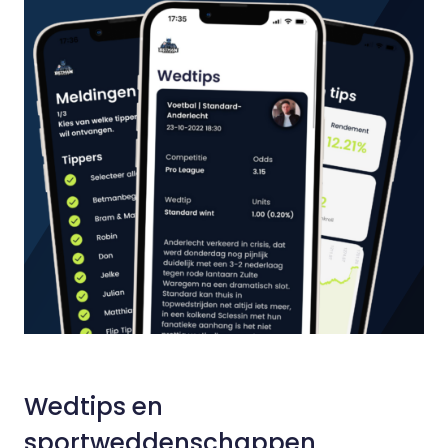
Wedtips en
sportweddenschappen