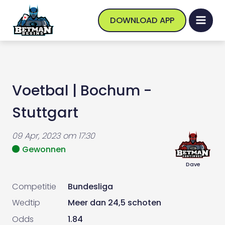
DOWNLOAD APP
Voetbal
|
Bochum -
Stuttgart
09 Apr, 2023
om
17:30
Gewonnen
Dave
Competitie
Bundesliga
Wedtip
Meer dan 24,5 schoten
Odds
1.84