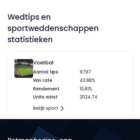
Wedtips en
sportweddenschappen
statistieken
Voetbal
Aantal tips
9797
Win rate
43.88%
Rendement
10,61%
Units winst
2024.74
Bekijk sport