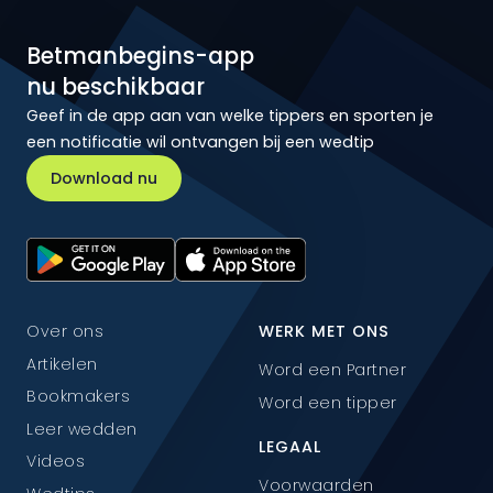
Betmanbegins-app
nu beschikbaar
Geef in de app aan van welke tippers en sporten je
een notificatie wil ontvangen bij een wedtip
Download nu
Over ons
WERK MET ONS
Artikelen
Word een Partner
Bookmakers
Word een tipper
Leer wedden
LEGAAL
Videos
Voorwaarden