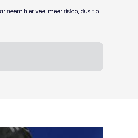
aar neem hier veel meer risico, dus tip