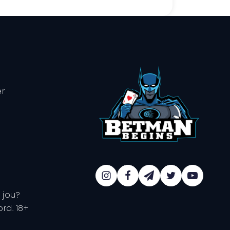
er
 jou?
rd. 18+