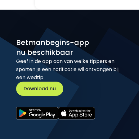
Betmanbegins-app
nu beschikbaar
Geef in de app aan van welke tippers en
sporten je een notificatie wil ontvangen bij
een wedtip
Download nu