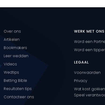
Over ons
WERK MET ONS
Artikelen
Word een Partn
Bookmakers
Word een tipper
Leer wedden
LEGAAL
Videos
Wedtips
Voorwaarden
Betting Bible
Privacy
Resultaten tips
Wat kost gokken
Speel verantwoo
Contacteer ons