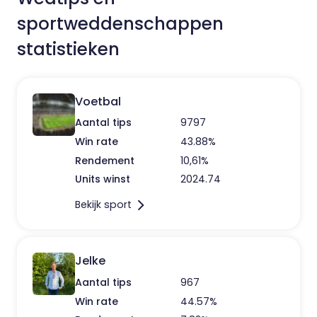
sportweddenschappen
statistieken
Voetbal
Aantal tips
9797
Win rate
43.88%
Rendement
10,61%
Units winst
2024.74
Bekijk sport
Jelke
Aantal tips
967
Win rate
44.57%