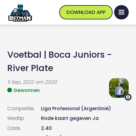
DOWNLOAD APP
Voetbal
|
Boca Juniors -
River Plate
11 Sep, 2022
om
22:00
Gewonnen
Competitie
Liga Profesional (Argentinië)
Wedtip
Rode kaart gegeven Ja
Odds
2.40