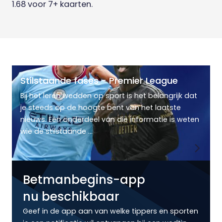
1.68 voor 7+ kaarten.
Stilstaande fases - Premier League
Bij het leren wedden op sport is het belangrijk dat
je steeds op de hoogte bent van het laatste
nieuws. Eén onderdeel van die informatie is weten
wie de stilstaande ...
Betmanbegins-app
nu beschikbaar
Geef in de app aan van welke tippers en sporten