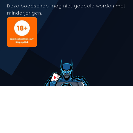
Deze boodschap mag niet gedeeld worden met
minderjarigen.