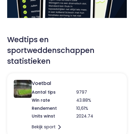
Wedtips en
sportweddenschappen
statistieken
Voetbal
Aantal tips
9797
Win rate
43.88%
Rendement
10,61%
Units winst
2024.74
Bekijk sport